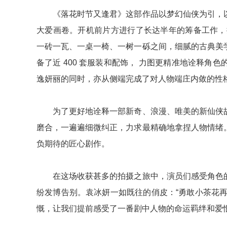
《落花时节又逢君》这部作品以梦幻仙侠为引，以
大爱画卷。开机前片方进行了长达半年的筹备工作，搭
一砖一瓦、一桌一椅、一树一砾之间，细腻的古典美
备了近 400 套服装和配饰， 力图更精准地诠释
逸妍丽的同时，亦从侧端完成了对人物端庄内敛的性
为了更好地诠释一部新奇、浪漫、唯美的新仙侠故
磨合，一遍遍细微纠正，力求最精确地拿捏人物情绪
负期待的匠心剧作。
在这场收获甚多的拍摄之旅中，演员们感受角色的
纷发博告别。袁冰妍一如既往的俏皮：“勇敢小茶花再
慨，让我们提前感受了一番剧中人物的命运羁绊和爱