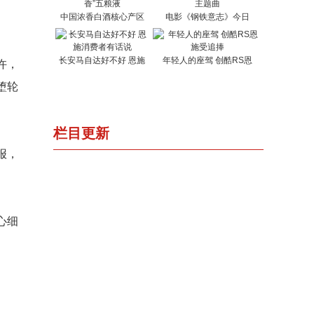
中国浓香白酒核心产区
电影《钢铁意志》今日
长安马自达好不好 恩施
年轻人的座驾 创酷RS恩
许，
堕轮
栏目更新
报，
心细