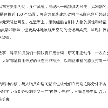
东方美学为韵，显仁藏智，展现出一幅独具内涵美、风雅韵的
建将近 160 个场景，将东方传统建筑架构与光影色彩巧妙融
学元素随处可见。在造型上，服装组贴合剧中人物的属性和特征
角色的灵动和韵味，也更具体地展现出空间的缱绻与柔美。呈现仙侠
格塑造。
事，导演和演员们一同认真打磨台词、研习形态动作，一次次
。大家都坚持用最好的状态完成拍摄，以精益求精的态度打造一
精神内核，与人物共命运同悲喜也让他们在离别之际分外不舍
会啦”，仙界劳模刘学义一句“神尊，告辞”，言简意赅中似 含万
恨嗔痴。