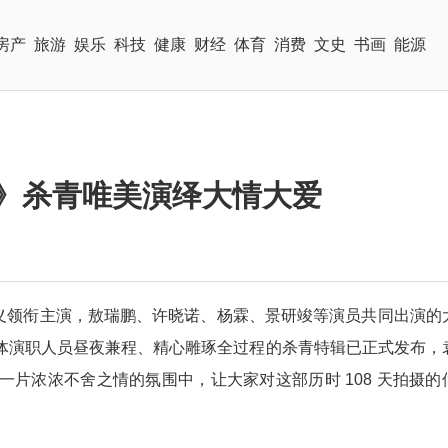
房产
旅游
娱乐
科技
健康
财经
体育
消费
文史
书画
能源
君》杀青唯美演绎大情大爱
义领衔主演，敖瑞鹏、许晓诺、杨霖、景研竣等演员共同出演的
体演职人员昼夜兼程、精心雕琢全过程的杀青特辑已正式发布，
片浓浓不舍之情的氛围中，让大家对这部历时 108 天拍摄的