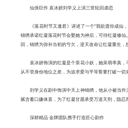
仙侠巨作 袁冰妍刘学义上演三世轮回虐恋
《落花时节又逢君》讲述了一个“我欲渡你成仙，却
锦绣承诺红凝落花时节会娶她为神后，可待红凝修仙
回，锦绣为弥补当初的亏欠，逆天改命让红凝重生，
袁冰妍饰演的红凝是个茶花小妖，她呆萌率真，不
从不管身份地位之差，为追求爱与平等誓要打破一切
刘学义在剧中饰演中天上神锦绣，他从小被当作天
腻含蓄口嫌体直，为了红凝甘愿承受万道天刑，隐忍
深耕精品 金牌团队携手打造匠心剧作