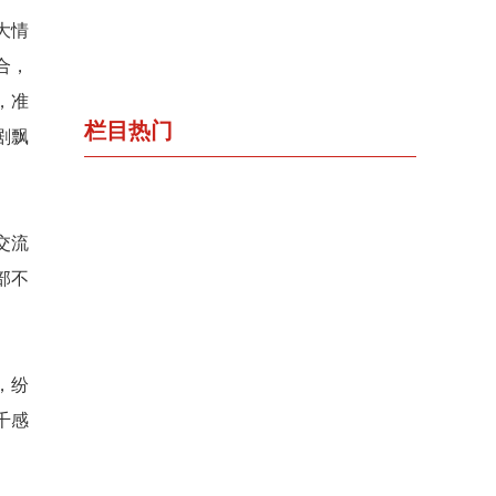
大情
合，
，准
栏目热门
剧飘
交流
部不
，纷
千感