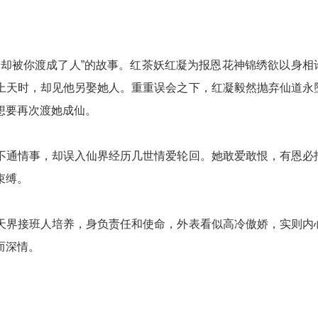
被你渡成了人”的故事。红茶妖红凝为报恩花神锦绣欲以身相
上天时，却见他另娶她人。重重误会之下，红凝毅然抛弃仙道永
想要再次渡她成仙。
通情事，却误入仙界经历几世情爱轮回。她敢爱敢恨，有恩必
束缚。
界接班人培养，身负责任和使命，外表看似高冷傲娇，实则内
而深情。