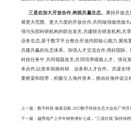
三是在加大开放合作,构筑共赢生态。
秉持开放态
展更大范围、更大力度的开放合作,共同做强做优做大
强与头部科研机构的联合攻关,共建联合研发机构,共
业务生态,基于数字平台整合开放内部核心能力,聚焦
共建共赢的生态体系。加强人才交流合作,用好国际、
科技任务中 共同领题攻关,共同培养锻炼人才。强化
本合作,以资本助推科研、业务和人才合作。共谋全球
要桥梁和纽带，积极引入海外资本，推动在海外设立
上一篇：
数字科技 焕新启航 2023数字科技生态大会在广州开
下一篇：
越秀地产上半年销售增长七成，“三道红线”保持绿档