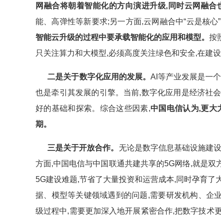
网融合将朝着智能化的方向演进升级,同时云网融合
能、高弹性等新要求;另一方面,云网融合中“云是核心
智能云升级的过程中要承载智能化的应用和模型。
按
只关注算力和大模型,必须高度关注绿色和安全,在建
二是关于数字化应用的发展。
AI等产业发展是一
也是牵引其发展的引擎。当前,数字化应用是经济社
好的基础和探索。综合这些因素,
中国电信认为,更大
期。
三是关于开放合作。
无论是数字信息基础设施建设
方面,中国电信与中国联通共建共享的5G网络,就是双
5G建设难题,节省了大量投资和运营成本,同时孕育
据、模型等关键领域遇到的问题,需要研发机构、企
级过程中,需要更加深入地开展紧密合作,把数字技术