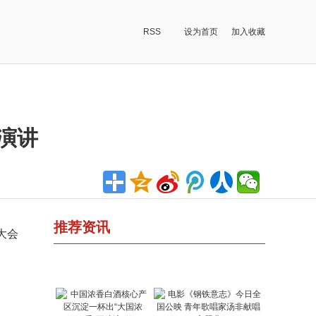
RSS
设为首页
加入收藏
演讲
推荐资讯
大会