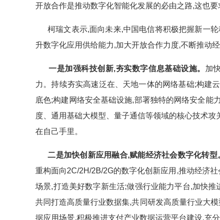
开放合作是推动数字化智能化发展的必由之路,这也
柯瑞文表示,面向未来,中国电信将积极把握新一轮
升数字化应用供给能力,加大开放合作力度,不断推动
一是加强科技创新,夯实数字信息基础设施。
加
力。持续夯实高速泛在、天地一体的网络基础;构建
底色;构建网络安全基础设施,部署独特的网络安全能
度、通用基础大模型、量子通信等领域的核心技术攻关
在自己手里。
二是加快创新应用融合,赋能经济社会数字化转型
重构面向2C/2H/2B/2G的数字化创新应用,推动
场景,打造美好数字新生活;做强行业能力平台,加快推
共同打造高质量行业数据集,共同研发高质量行业大模
据应用场景,积极推进支付产业数据运营平台建设,充