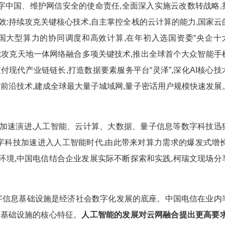
中国、维护网信安全的使命责任,全面深入实施云改数转战略,
效:持续攻克关键核心技术,自主掌控全栈的云计算的能力,国家云
全国大型算力的协同调度和高效计算,在年初入选国资委“央企十
”;攻克天地一体网络融合多项关键技术,推出全球首个大众智能手
现代产业链链长,打造数据要素服务平台“灵泽”,深化AI核心技
子通信前沿技术,建成全球最大量子城域网,量子密话用户规模快速发展
加速演进,人工智能、云计算、大数据、量子信息等数字科技迅
动数字科技加速进入人工智能时代,由此带来对算力需求的爆发式增长
环境,中国电信结合企业发展实际不断探索和实践,柯瑞文现场分
字信息基础设施是经济社会数字化发展的底座。中国电信在业内
息基础设施的核心特征。
人工智能的发展对云网融合提出更高要求