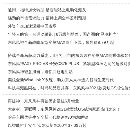
通用、福特加快转型 是否能站上电动化潮头
强劲的市场需求助力 福特上调全年盈利预期
外资车企加速深耕中国市场
年轻人的第一台运动轿跑 | 8万级的酷盖，国产圈的“灵魂担当”
东风风神全新战略车型奕炫MAX量产下线，预售价9.79万起
搭载全新马赫动力系统，8月将上市的东风风神奕炫MAX驾乘体验如
东风风神AX7 PRO VS 长安CS75 PLUS，紧凑型SUV之间的超级对
东风风神诚意担当，邀你共赴趣生活
奕炫全新WindLink X系统，助力东风风神进入智能生态时代
科技与潮酷同在，时尚与品质并存，东风风神2021款奕炫GS成性价
再提神！东风风神再创历史最佳6月销量
大身材、更聪明，东风风神2021款奕炫GS成为家庭热门之选！
啥是车圈优等生？全新一代捷途X90为您解锁
以智能推升安全 沃尔沃新XC60售37.39万起