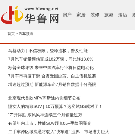
房产
家居
装修
旅游
酒店
首页
>
汽车频道
马赫动力 | 不信极限，登峰造极，普及性能
7月汽车销量预估完成182万辆，同比降13.8%
标普全球评级:未来中国汽车行业将日益电动化
7月车市再度下滑 合资受困缺芯、自主借机逆袭
增速超过预期 新能源车企7月销售数据十分亮眼
北京现代首款MPV库斯途内饰细节公布
懂女人的精致SUV | 10万预算？选奕炫GS就对了！
“7”开得胜 东风风神连续三个月销量过万
有望年内上市，性能SUV领克05+手绘图曝光
二手车跨区域流通将驶入“快车道” 业界：市场潜力巨大