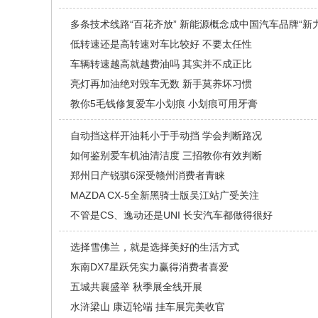
多条技术线路“百花齐放” 新能源概念成中国汽车品牌“新
低转速还是高转速对车比较好 不要太任性
车辆转速越高就越费油吗 其实并不成正比
亮灯再加油绝对毁车无数 新手莫养坏习惯
教你5毛钱修复爱车小划痕 小划痕可用牙膏
自动挡这样开油耗小于手动挡 学会判断路况
如何鉴别爱车机油清洁度 三招教你有效判断
郑州日产锐骐6深受赣州消费者青睐
MAZDA CX-5全新黑骑士版吴江站广受关注
不管是CS、逸动还是UNI 长安汽车都做得很好
选择雪佛兰，就是选择美好的生活方式
东南DX7星跃凭实力赢得消费者喜爱
五城共襄盛举 秋季展全线开展
水浒梁山 康迈轮端 挂车展完美收官