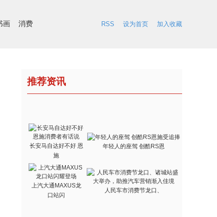
书画
消费
RSS
设为首页
加入收藏
推荐资讯
长安马自达好不好 恩
年轻人的座驾 创酷RS恩
施
上汽大通MAXUS龙
人民车市消费节龙口、
口站闪