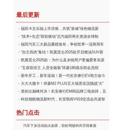
最后更新
福田卡文乐福上市济南，共筑“泉城”绿色物流新
“技术+生态”双轮驱动“北汽福田再生资源全球制
福田汽车三大新品重磅发布，争创世界一流商用车
“自主四杰”集结！凯翼昆仑2025款开启燃油SUV新
凯翼昆仑2025款：为什么县乡镇用户更偏爱务实派
“五座双排王 人货全能装”祥菱180俱乐部会员招
新年开工，新车送福！新一代长安睿行EV助力奋斗
大大大微卡！祥菱M2 PLUS五大场景实况挑战“大”
质价比巅峰对决！长安睿行EM80品牌三电加持，五
科技领航物流新时代，长安凯程V919交流会共谋智
热门点击
汽车下乡活动如火如荼，轻松驾驶科尚尽情春游