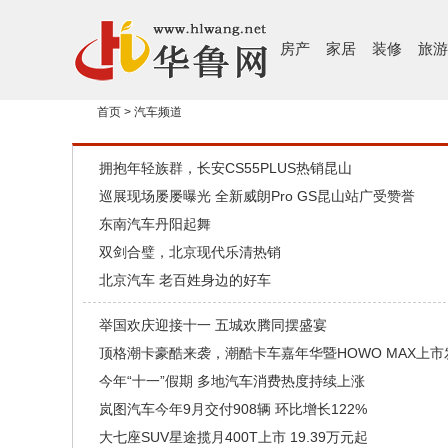
房产
家居
装修
旅游
首页
>
汽车频道
拥抱年轻族群，长安CS55PLUS热销昆山
巡展现场屡屡曝光 全新威朗Pro GS昆山站广受赞誉
东南汽车丹阳起舞
双剑合璧，北京现代乐清热销
北京汽车 老百姓身边的好车
举国欢庆迎接十一 五城欢腾同摆盛宴
顶格潮卡豪酷来袭，潮酷卡车嘉年华暨HOWO MAX上
今年“十一”假期 多地汽车消费热度持续上涨
岚图汽车今年9月交付908辆 环比增长122%
大七座SUV星途揽月400T上市 19.39万元起