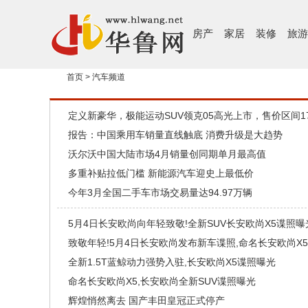
房产
家居
装修
旅游
首页
>
汽车频道
定义新豪华，极能运动SUV领克05高光上市，售价区间17.5
报告：中国乘用车销量直线触底 消费升级是大趋势
沃尔沃中国大陆市场4月销量创同期单月最高值
多重补贴拉低门槛 新能源汽车迎史上最低价
今年3月全国二手车市场交易量达94.97万辆
5月4日长安欧尚向年轻致敬!全新SUV长安欧尚X5谍照曝
致敬年轻!5月4日长安欧尚发布新车谍照,命名长安欧尚X5
全新1.5T蓝鲸动力强势入驻,长安欧尚X5谍照曝光
命名长安欧尚X5,长安欧尚全新SUV谍照曝光
辉煌悄然离去 国产丰田皇冠正式停产