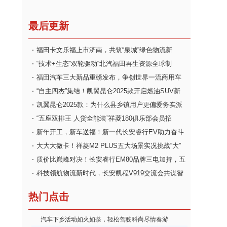
最后更新
福田卡文乐福上市济南，共筑“泉城”绿色物流新
“技术+生态”双轮驱动“北汽福田再生资源全球制
福田汽车三大新品重磅发布，争创世界一流商用车
“自主四杰”集结！凯翼昆仑2025款开启燃油SUV新
凯翼昆仑2025款：为什么县乡镇用户更偏爱务实派
“五座双排王 人货全能装”祥菱180俱乐部会员招
新年开工，新车送福！新一代长安睿行EV助力奋斗
大大大微卡！祥菱M2 PLUS五大场景实况挑战“大”
质价比巅峰对决！长安睿行EM80品牌三电加持，五
科技领航物流新时代，长安凯程V919交流会共谋智
热门点击
汽车下乡活动如火如荼，轻松驾驶科尚尽情春游