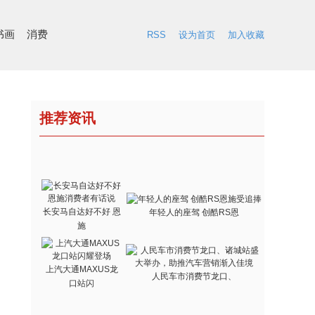
书画
消费
RSS
设为首页
加入收藏
推荐资讯
长安马自达好不好 恩
年轻人的座驾 创酷RS恩
施
上汽大通MAXUS龙
人民车市消费节龙口、
口站闪