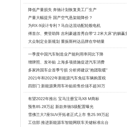
降低产量损失 奔驰计划恢复美工厂生产
产量大幅提升 国产空气悬架能降价？
为RX-9设计专利？马自达混动配轮毂电机
傅首尔、樊登助阵 吉利豪越首秀自带“2.2米大床”的躺赢
大众制定全新规划 重振斯柯达品牌在华销量
一季度中国汽车制造业产能利用率同比下降
增牌照、发补贴 上海多项措施促进汽车消费
多家跨国车企首季亏损 分析师建议"抱团取暖"
2021年和2022年新能源汽车免征车辆购置税
四部门:新能源乘用车补贴前售价须不超30万
有望2022年推出 宝马注册宝马X8 M商标
预售85.28万起 新款奔驰S级配置曝光
雪佛兰大7座SUV开拓者正式上市 售25.99万起
工信部:推进新能源车智能网联车关键标准出台